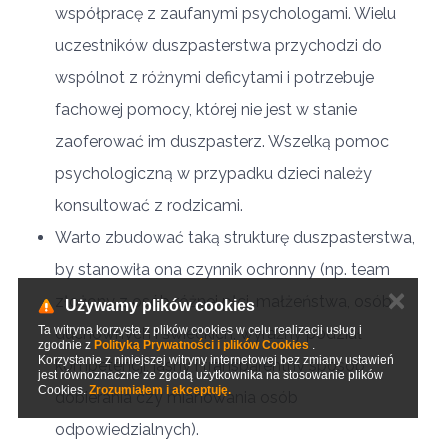
współpracę z zaufanymi psychologami. Wielu
uczestników duszpasterstwa przychodzi do
wspólnot z różnymi deficytami i potrzebuje
fachowej pomocy, której nie jest w stanie
zaoferować im duszpasterz. Wszelką pomoc
psychologiczną w przypadku dzieci należy
konsultować z rodzicami.
Warto zbudować taką strukturę duszpasterstwa,
by stanowiła ona czynnik ochronny (np. team
✕
złożony z osób różnej płci, małżeństwa, osób
Używamy plików cookies
Ta witryna korzysta z plików cookies w celu realizacji usług i
duchownych i świeckich, wyraźny podział
zgodnie z
Polityką Prywatności i plików Cookies
.
Korzystanie z niniejszej witryny internetowej bez zmiany ustawień
kompetencji, jasny i transparentny sposób
jest równoznaczne ze zgodą użytkownika na stosowanie plików
Cookies.
Zrozumiałem i akceptuję.
dobierania czy mianowania osób
odpowiedzialnych).