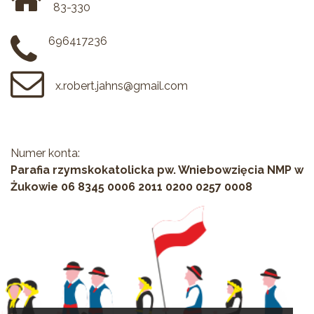
83-330
696417236
x.robert.jahns@gmail.com
Numer konta:
Parafia rzymskokatolicka pw. Wniebowzięcia NMP w
Żukowie 06 8345 0006 2011 0200 0257 0008