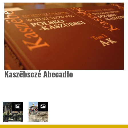
Kaszëbsczé Abecadło