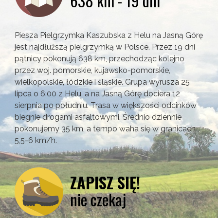
638 km - 19 dni
Piesza Pielgrzymka Kaszubska z Helu na Jasną Górę
jest najdłuższą pielgrzymką w Polsce. Przez 19 dni
pątnicy pokonują 638 km, przechodząc kolejno
przez woj. pomorskie, kujawsko-pomorskie,
wielkopolskie, łódzkie i śląskie. Grupa wyrusza 25
lipca o 6:00 z Helu, a na Jasną Górę dociera 12
sierpnia po południu. Trasa w większości odcinków
biegnie drogami asfaltowymi. Średnio dziennie
pokonujemy 35 km, a tempo waha się w granicach
5,5-6 km/h.
ZAPISZ SIĘ!
nie czekaj