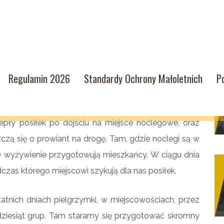
Regulamin 2026
Standardy Ochrony Małoletnich
P
posiłki. Dzięki dobroci ludzi, którzy przyjmują nas
pły posiłek po dojściu na miejsce noclegowe, oraz
czą się o prowiant na drogę. Tam, gdzie noclegi są w
ce) wyżywienie przygotowują mieszkańcy. W ciągu dnia
dczas którego miejscowi szykują dla nas posiłek.
atnich dniach pielgrzymki, w miejscowościach, przez
kadziesiąt grup. Tam staramy się przygotować skromny