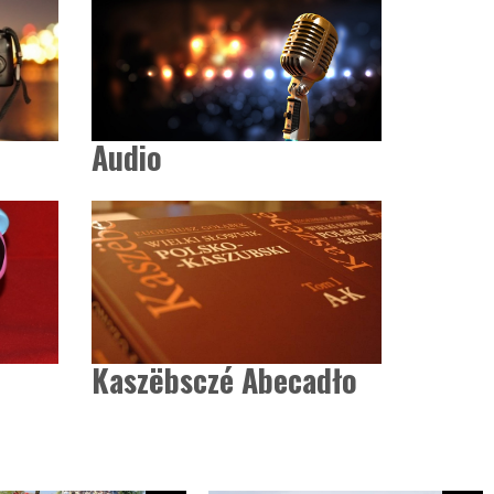
Audio
Kaszëbsczé Abecadło