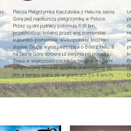
az
Piesza Pielgrzymka Kaszubska z Helu na Jasną
U
Górę jest najdłuższą pielgrzymką w Polsce.
p
Przez 19 dni pątnicy pokonują 638 km,
d
przechodząc kolejno przez woj. pomorskie,
r
kujawsko-pomorskie, wielkopolskie, łódzkie i
s
śląskie. Grupa wyrusza 25 lipca o 6:00 z Helu, a
p
na Jasną Górę dociera 12 sierpnia po południu.
k
Trasa w większości odcinków biegnie drogami
P
asfaltowymi. Średnio dziennie pokonujemy 35
r
km, a tempo waha się w granicach 5,5-6 km/h.
D