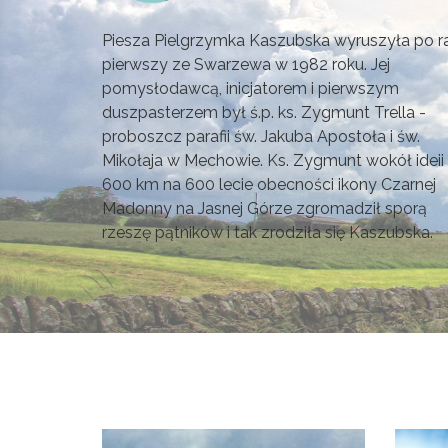
Piesza Pielgrzymka Kaszubska wyruszyła po r
pierwszy ze Swarzewa w 1982 roku. Jej
pomysłodawcą, inicjatorem i pierwszym
duszpasterzem był ś.p. ks. Zygmunt Trella -
proboszcz parafii św. Jakuba Apostoła i św.
Mikołaja w Mechowie. Ks. Zygmunt wokół ideii
600 km na 600 lecie obecności ikony Czarnej
Madonny na Jasnej Górze zgromadził sporą
rzeszę pątników i tak zrodziła się Kaszubska.