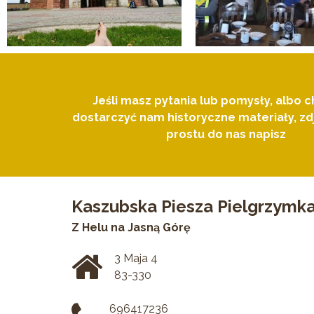
Jeśli masz pytania lub pomysły, albo c
dostarczyć nam historyczne materiały, zdj
prostu do nas napisz
Kaszubska Piesza Pielgrzymk
Z Helu na Jasną Górę
3 Maja 4
83-330
696417236