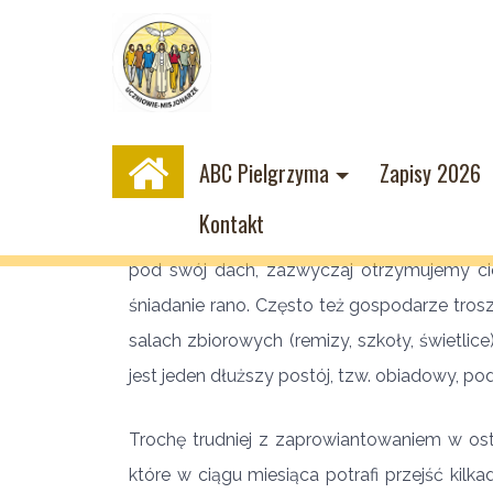
ABC Pielgrzyma
Zapisy 2026
Wyżywienie
Kontakt
Przez większą część trasy mamy zapewnione 
pod swój dach, zazwyczaj otrzymujemy cie
śniadanie rano. Często też gospodarze trosz
salach zbiorowych (remizy, szkoły, świetli
jest jeden dłuższy postój, tzw. obiadowy, po
Trochę trudniej z zaprowiantowaniem w ost
które w ciągu miesiąca potrafi przejść kil