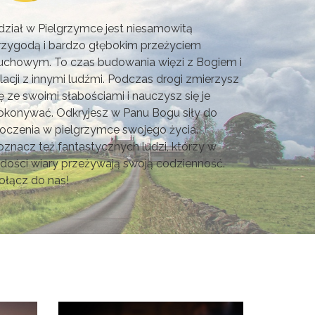
dział w Pielgrzymce jest niesamowitą
rzygodą i bardzo głębokim przeżyciem
uchowym. To czas budowania więzi z Bogiem i
elacji z innymi ludźmi. Podczas drogi zmierzysz
ię ze swoimi słabościami i nauczysz się je
okonywać. Odkryjesz w Panu Bogu siły do
roczenia w pielgrzymce swojego życia.
oznacz też fantastycznych ludzi, którzy w
adości wiary przeżywają swoją codzienność.
ołącz do nas!