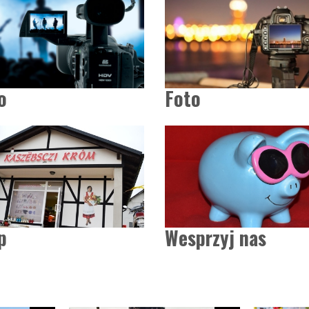
o
Foto
p
Wesprzyj nas