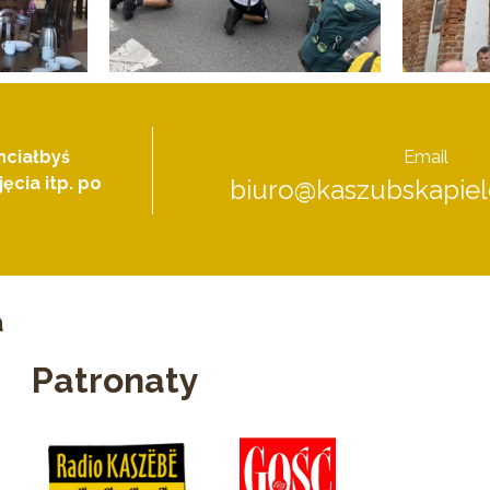
hciałbyś
Email
ęcia itp. po
biuro@kaszubskapiel
a
Patronaty