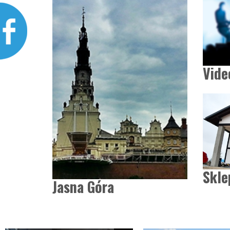
Vide
Skle
Jasna Góra