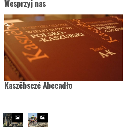
Wesprzyj nas
Kaszëbsczé Abecadło