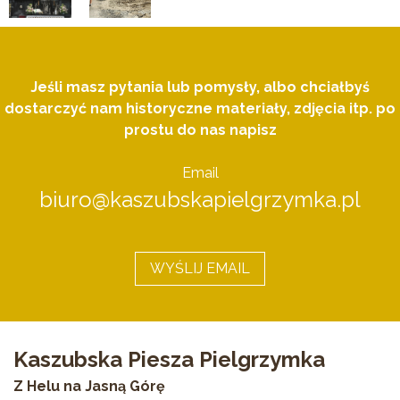
Jeśli masz pytania lub pomysły, albo chciałbyś
dostarczyć nam historyczne materiały, zdjęcia itp. po
prostu do nas napisz
Email
biuro@kaszubskapielgrzymka.pl
WYŚLIJ EMAIL
Kaszubska Piesza Pielgrzymka
Z Helu na Jasną Górę