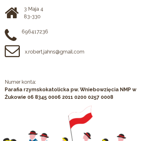
3 Maja 4
83-330
696417236
x.robert.jahns@gmail.com
Numer konta:
Parafia rzymskokatolicka pw. Wniebowzięcia NMP w
Żukowie 06 8345 0006 2011 0200 0257 0008