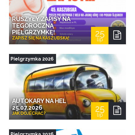
RUSZYŁY ZAPISY NA
TEGOROCZNĄ
25
PIELGRZYMKĘ!
ZAPISZ SIĘ NA KASZUBSKĄ!
lip
Pielgrzymka 2026
AUTOKARY NA HEL
25
25.07.2026
JAK DOJECHAĆ?
lip
Pielgrzymka 2026