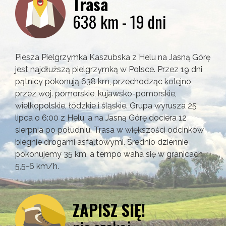
Trasa
638 km - 19 dni
Piesza Pielgrzymka Kaszubska z Helu na Jasną Górę
jest najdłuższą pielgrzymką w Polsce. Przez 19 dni
pątnicy pokonują 638 km, przechodząc kolejno
przez woj. pomorskie, kujawsko-pomorskie,
wielkopolskie, łódzkie i śląskie. Grupa wyrusza 25
lipca o 6:00 z Helu, a na Jasną Górę dociera 12
sierpnia po południu. Trasa w większości odcinków
biegnie drogami asfaltowymi. Średnio dziennie
pokonujemy 35 km, a tempo waha się w granicach
5,5-6 km/h.
ZAPISZ SIĘ!