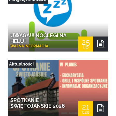
UWAGA!!! NOCLEGI NA
25
HELU!
WAŻNA INFORMACJA
lip
Aktualności
SPOTKANIE
21
ŚWIĘTOJAŃSKIE 2026
cze