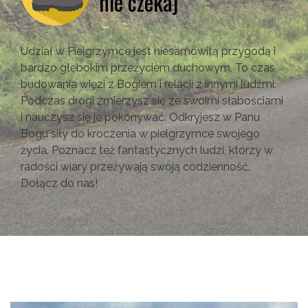
nie czekaj
Udział w Pielgrzymce jest niesamowitą przygodą i
bardzo głębokim przeżyciem duchowym. To czas
budowania więzi z Bogiem i relacji z innymi ludźmi.
Podczas drogi zmierzysz się ze swoimi słabościami
i nauczysz się je pokonywać. Odkryjesz w Panu
Bogu siły do kroczenia w pielgrzymce swojego
życia. Poznacz też fantastycznych ludzi, którzy w
radości wiary przeżywają swoją codzienność.
Dołącz do nas!