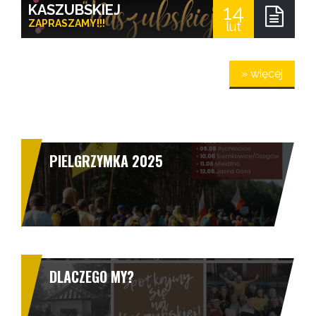
14
KASZUBSKIEJ
ZAPRASZAMY!!!
lut
» więcej
PIELGRZYMKA 2025
DLACZEGO MY?