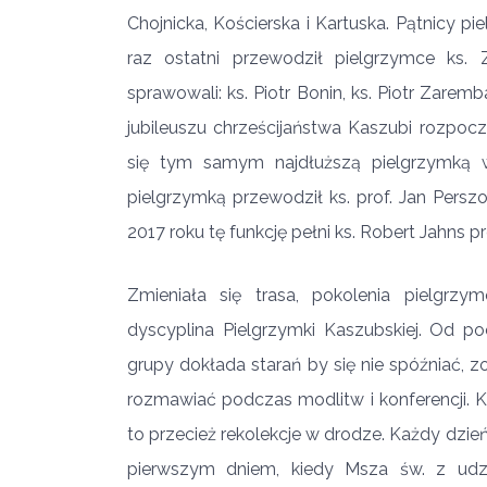
Chojnicka, Kościerska i Kartuska. Pątnicy p
raz ostatni przewodził pielgrzymce ks.
sprawowali: ks. Piotr Bonin, ks. Piotr Zare
jubileuszu chrześcijaństwa Kaszubi rozpocz
się tym samym najdłuższą pielgrzymką 
pielgrzymką przewodził ks. prof. Jan Perszo
2017 roku tę funkcję pełni ks. Robert Jahns 
Zmieniała się trasa, pokolenia pielgrzy
dyscyplina Pielgrzymki Kaszubskiej. Od poc
grupy dokłada starań by się nie spóźniać, z
rozmawiać podczas modlitw i konferencji. 
to przecież rekolekcje w drodze. Każdy dz
pierwszym dniem, kiedy Msza św. z udz