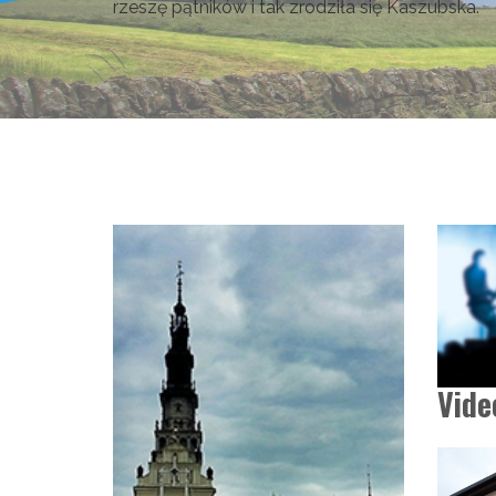
rzeszę pątników i tak zrodziła się Kaszubska.
Vide