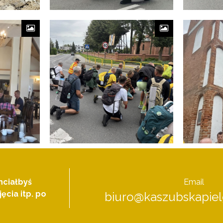
hciałbyś
Email
ęcia itp. po
biuro@kaszubskapiel