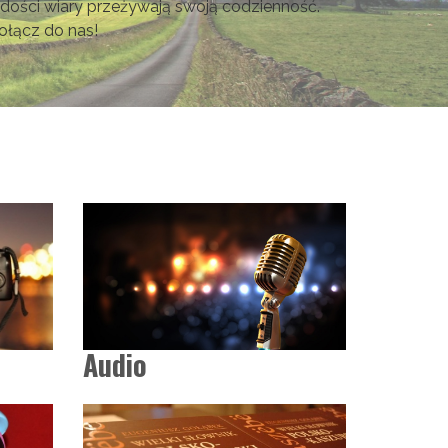
adości wiary przeżywają swoją codzienność.
ołącz do nas!
Audio