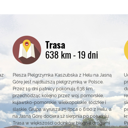
Trasa
638 km - 19 dni
az
Piesza Pielgrzymka Kaszubska z Helu na Jasną
U
Górę jest najdłuższą pielgrzymką w Polsce.
p
Przez 19 dni pątnicy pokonują 638 km,
d
przechodząc kolejno przez woj. pomorskie,
r
kujawsko-pomorskie, wielkopolskie, łódzkie i
s
śląskie. Grupa wyrusza 25 lipca o 6:00 z Helu, a
p
na Jasną Górę dociera 12 sierpnia po południu.
k
Trasa w większości odcinków biegnie drogami
P