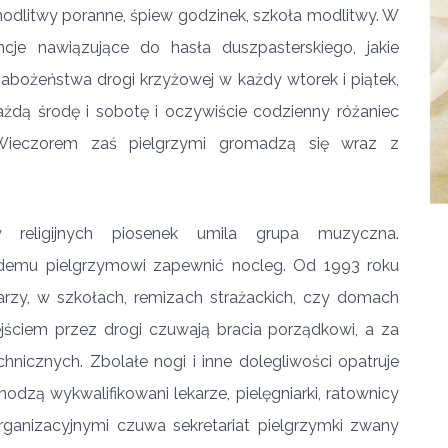
modlitwy poranne, śpiew godzinek, szkoła modlitwy. W
ncje nawiązujące do hasła duszpasterskiego, jakie
bożeństwa drogi krzyżowej w każdy wtorek i piątek,
żdą środę i sobotę i oczywiście codzienny różaniec
 Wieczorem zaś pielgrzymi gromadzą się wraz z
religijnych piosenek umila grupa muzyczna.
ażdemu pielgrzymowi zapewnić nocleg. Od 1993 roku
rzy, w szkołach, remizach strażackich, czy domach
jściem przez drogi czuwają bracia porządkowi, a za
hnicznych. Zbolałe nogi i inne dolegliwości opatruje
dzą wykwalifikowani lekarze, pielęgniarki, ratownicy
ganizacyjnymi czuwa sekretariat pielgrzymki zwany