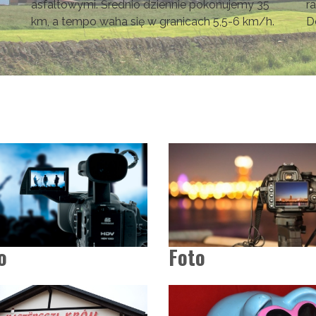
asfaltowymi. Średnio dziennie pokonujemy 35
r
km, a tempo waha się w granicach 5,5-6 km/h.
D
o
Foto