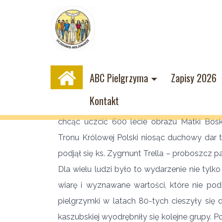
ABC Pielgrzyma
Zapisy 2026
Historia
Kontakt
Piesza Pielgrzymka Kaszubska po raz pierw
chcąc uczcić 600 lecie obrazu Matki Bosk
Tronu Królowej Polski niosąc duchowy dar t
podjął się ks. Zygmunt Trella – proboszcz pa
Dla wielu ludzi było to wydarzenie nie ty
wiarę i wyznawane wartości, które nie po
pielgrzymki w latach 80-tych cieszyły się 
kaszubskiej wyodrębniły się kolejne grupy.