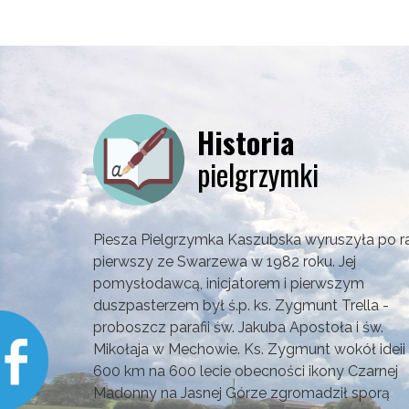
Historia
pielgrzymki
Piesza Pielgrzymka Kaszubska wyruszyła po r
pierwszy ze Swarzewa w 1982 roku. Jej
pomysłodawcą, inicjatorem i pierwszym
duszpasterzem był ś.p. ks. Zygmunt Trella -
proboszcz parafii św. Jakuba Apostoła i św.
Mikołaja w Mechowie. Ks. Zygmunt wokół ideii
600 km na 600 lecie obecności ikony Czarnej
Madonny na Jasnej Górze zgromadził sporą