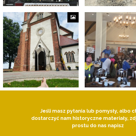
Jeśli masz pytania lub pomysły, albo c
dostarczyć nam historyczne materiały, zdj
prostu do nas napisz