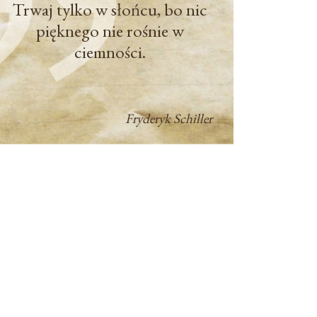
Trwaj tylko w słońcu, bo nic
pięknego nie rośnie w
ciemności.
Fryderyk Schiller