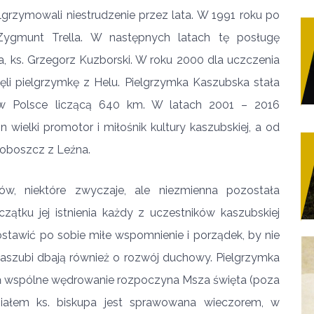
ielgrzymowali niestrudzenie przez lata. W 1991 roku po
 Zygmunt Trella. W następnych latach tę posługę
mba, ks. Grzegorz Kuzborski. W roku 2000 dla uczczenia
ęli pielgrzymkę z Helu. Pielgrzymka Kaszubska stała
w Polsce liczącą 640 km. W latach 2001 – 2016
n wielki promotor i miłośnik kultury kaszubskiej, a od
proboszcz z Leźna.
mów, niektóre zwyczaje, ale niezmienna pozostała
zątku jej istnienia każdy z uczestników kaszubskiej
ostawić po sobie miłe wspomnienie i porządek, by nie
Kaszubi dbają również o rozwój duchowy. Pielgrzymka
ień wspólne wędrowanie rozpoczyna Msza święta (poza
iałem ks. biskupa jest sprawowana wieczorem, w