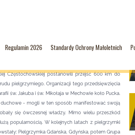
Regulamin 2026
Standardy Ochrony Małoletnich
P
szy wyruszyła ze Swarzewa 25 lipca 1982 r. Kaszubi
iej Częstochowskiej postanowili przejść 600 km do
rudu pielgrzymiego. Organizacji tego przedsięwzięcia
rafii św. Jakuba i św. Mikołaja w Mechowie koło Pucka.
lko duchowe - mogli w ten sposób manifestować swoją
dobały się ówczesnej władzy. Mimo wielu przeszkód
dużą popularnością. W kolejnych latach z pielgrzymki
 Powstały: Pielgrzymka Gdańska, Gdyńska, potem Grupa