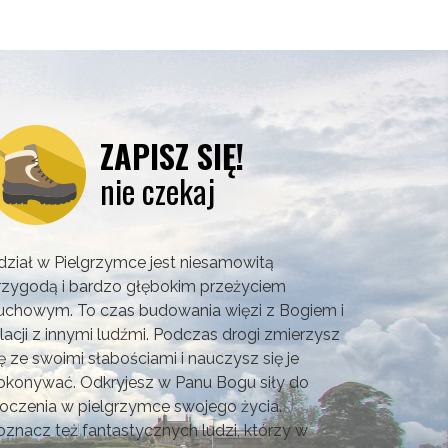
ZAPISZ SIĘ!
nie czekaj
dział w Pielgrzymce jest niesamowitą
rzygodą i bardzo głębokim przeżyciem
uchowym. To czas budowania więzi z Bogiem i
elacji z innymi ludźmi. Podczas drogi zmierzysz
ię ze swoimi słabościami i nauczysz się je
okonywać. Odkryjesz w Panu Bogu siły do
roczenia w pielgrzymce swojego życia.
oznacz też fantastycznych ludzi, którzy w