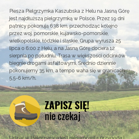
Piesza Pielgrzymka Kaszubska z Helu na Jasną Górę
jest najdłuższą pielgrzymką w Polsce. Przez 19 dni
pątnicy pokonują 638 km, przechodząc kolejno
przez woj. pomorskie, kujawsko-pomorskie,
wielkopolskie, łódzkie i śląskie. Grupa wyrusza 25
lipca o 6:00 z Helu, a na Jasną Górę dociera 12
sierpnia po południu. Trasa w większości odcinków
biegnie drogami asfaltowymi. Średnio dziennie
pokonujemy 35 km, a tempo waha się w granicach
5,5-6 km/h.
ZAPISZ SIĘ!
nie czekaj
Udział w Pielgrzymce jest niesamowitą przygodą i