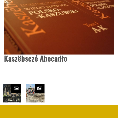
Kaszëbsczé Abecadło