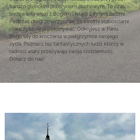
bardzo głębokim przeżyciem duchowym. To czas
budowania więzi z Bogiem i relacji z innymi ludźmi.
Podczas drogi zmierzysz się ze swoimi słabościami
i nauczysz się je pokonywać. Odkryjesz w Panu
Bogu siły do kroczenia w pielgrzymce swojego
życia. Poznacz też fantastycznych ludzi, którzy w
radości wiary przeżywają swoją codzienność.
Dołącz do nas!