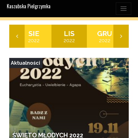
Kaszubska Pielgrzymka
P
SIE
LIS
GRU
K
22
2022
2022
2022
2
Aktualności
ŚWIĘTO MŁODYCH 2022