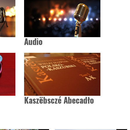
Audio
Kaszëbsczé Abecadło