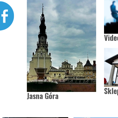
Vide
Skle
Jasna Góra