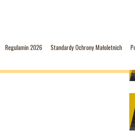
Regulamin 2026
Standardy Ochrony Małoletnich
P
KWI
MAJ
CZE
LIP
2019
2019
2019
2019