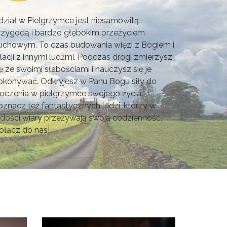
dział w Pielgrzymce jest niesamowitą
rzygodą i bardzo głębokim przeżyciem
uchowym. To czas budowania więzi z Bogiem i
elacji z innymi ludźmi. Podczas drogi zmierzysz
ię ze swoimi słabościami i nauczysz się je
okonywać. Odkryjesz w Panu Bogu siły do
roczenia w pielgrzymce swojego życia.
oznacz też fantastycznych ludzi, którzy w
adości wiary przeżywają swoją codzienność.
ołącz do nas!