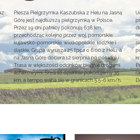
az
Piesza Pielgrzymka Kaszubska z Helu na Jasną
U
Górę jest najdłuższą pielgrzymką w Polsce.
p
Przez 19 dni pątnicy pokonują 638 km,
d
przechodząc kolejno przez woj. pomorskie,
r
kujawsko-pomorskie, wielkopolskie, łódzkie i
s
śląskie. Grupa wyrusza 25 lipca o 6:00 z Helu, a
p
na Jasną Górę dociera 12 sierpnia po południu.
k
Trasa w większości odcinków biegnie drogami
P
asfaltowymi. Średnio dziennie pokonujemy 35
r
km, a tempo waha się w granicach 5,5-6 km/h.
D