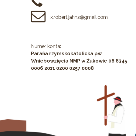
x.robert.jahns@gmail.com
Numer konta:
Parafia rzymskokatolicka pw.
Wniebowzięcia NMP w Żukowie 06 8345
0006 2011 0200 0257 0008