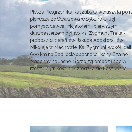
Piesza Pielgrzymka Kaszubska wyruszyła po r
pierwszy ze Swarzewa w 1982 roku. Jej
pomysłodawcą, inicjatorem i pierwszym
duszpasterzem był ś.p. ks. Zygmunt Trella -
proboszcz parafii św. Jakuba Apostoła i św.
Mikołaja w Mechowie. Ks. Zygmunt wokół ideii
600 km na 600 lecie obecności ikony Czarnej
Madonny na Jasnej Górze zgromadził sporą
rzeszę pątników i tak zrodziła się Kaszubska.