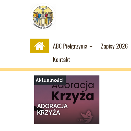
ABC Pielgrzyma
Zapisy 2026
LIS
GRU
LUT
MAR
Kontakt
2018
2018
2019
2019
Aktualności
ADORACJA
KRZYŻA