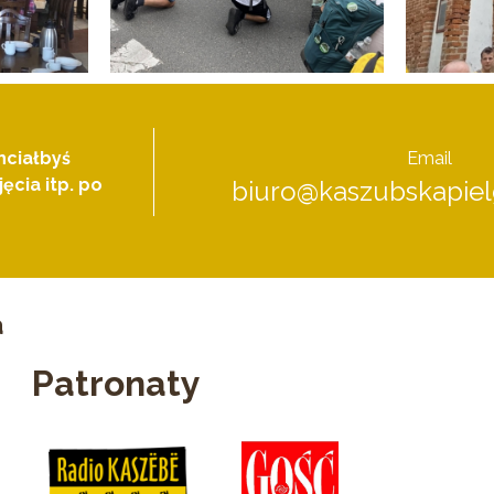
hciałbyś
Email
ęcia itp. po
biuro@kaszubskapiel
a
Patronaty