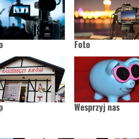
o
Foto
p
Wesprzyj nas