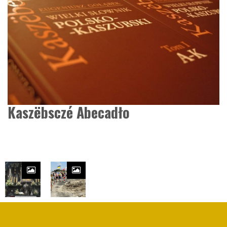
Kaszëbsczé Abecadło