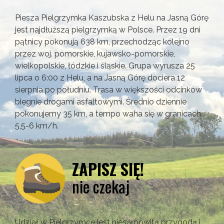
Piesza Pielgrzymka Kaszubska z Helu na Jasną Górę
jest najdłuższą pielgrzymką w Polsce. Przez 19 dni
pątnicy pokonują 638 km, przechodząc kolejno
przez woj. pomorskie, kujawsko-pomorskie,
wielkopolskie, łódzkie i śląskie. Grupa wyrusza 25
lipca o 6:00 z Helu, a na Jasną Górę dociera 12
sierpnia po południu. Trasa w większości odcinków
biegnie drogami asfaltowymi. Średnio dziennie
pokonujemy 35 km, a tempo waha się w granicach
5,5-6 km/h.
ZAPISZ SIĘ!
nie czekaj
Udział w Pielgrzymce jest niesamowitą przygodą i