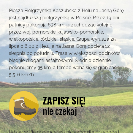
Piesza Pielgrzymka Kaszubska z Helu na Jasną Górę
jest najdłuższą pielgrzymką w Polsce. Przez 19 dni
pątnicy pokonują 638 km, przechodząc kolejno
przez woj. pomorskie, kujawsko-pomorskie,
wielkopolskie, łódzkie i śląskie. Grupa wyrusza 25
lipca o 6:00 z Helu, a na Jasną Górę dociera 12
sierpnia po południu. Trasa w większości odcinków
biegnie drogami asfaltowymi. Średnio dziennie
pokonujemy 35 km, a tempo waha się w granicach
5,5-6 km/h.
ZAPISZ SIĘ!
nie czekaj
Udział w Pielgrzymce jest niesamowitą przygodą i