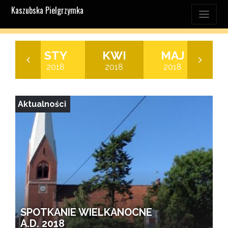
Kaszubska Pielgrzymka
RU
STY
KWI
MAJ
C
17
2018
2018
2018
2
Aktualności
SPOTKANIE WIELKANOCNE
A.D. 2018