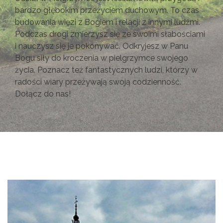
bardzo głębokim przeżyciem duchowym. To czas
budowania więzi z Bogiem i relacji z innymi ludźmi.
Podczas drogi zmierzysz się ze swoimi słabościami
i nauczysz się je pokonywać. Odkryjesz w Panu
Bogu siły do kroczenia w pielgrzymce swojego
życia. Poznacz też fantastycznych ludzi, którzy w
radości wiary przeżywają swoją codzienność.
Dołącz do nas!