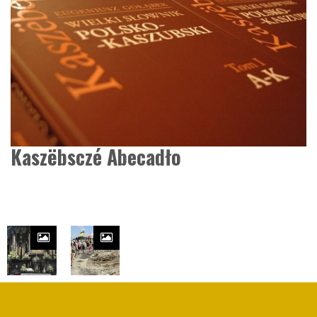
Kaszëbsczé Abecadło