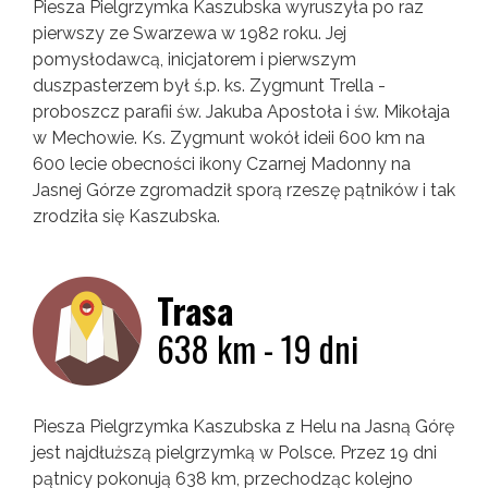
Piesza Pielgrzymka Kaszubska wyruszyła po raz
pierwszy ze Swarzewa w 1982 roku. Jej
pomysłodawcą, inicjatorem i pierwszym
duszpasterzem był ś.p. ks. Zygmunt Trella -
proboszcz parafii św. Jakuba Apostoła i św. Mikołaja
w Mechowie. Ks. Zygmunt wokół ideii 600 km na
600 lecie obecności ikony Czarnej Madonny na
Jasnej Górze zgromadził sporą rzeszę pątników i tak
zrodziła się Kaszubska.
Trasa
638 km - 19 dni
Piesza Pielgrzymka Kaszubska z Helu na Jasną Górę
jest najdłuższą pielgrzymką w Polsce. Przez 19 dni
pątnicy pokonują 638 km, przechodząc kolejno