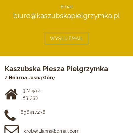
Email
biuro@kaszubskapielgrzymka.pl
WYŚLIJ EMAIL
Kaszubska Piesza Pielgrzymka
Z Helu na Jasną Górę
3 Maja 4
83-330
696417236
x.robert.jahns@gmail.com