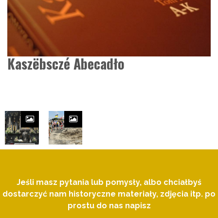
Kaszëbsczé Abecadło
Jeśli masz pytania lub pomysły, albo chciałbyś
dostarczyć nam historyczne materiały, zdjęcia itp. po
prostu do nas napisz