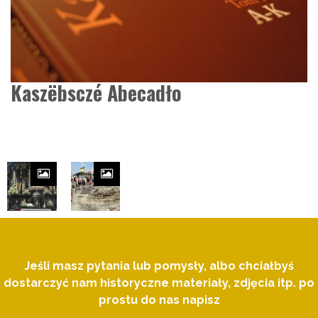
Kaszëbsczé Abecadło
Jeśli masz pytania lub pomysły, albo chciałbyś
dostarczyć nam historyczne materiały, zdjęcia itp. po
prostu do nas napisz