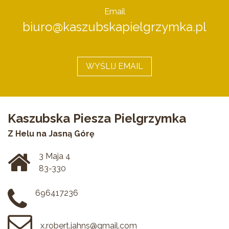
Email
biuro@kaszubskapielgrzymka.pl
WYŚLIJ EMAIL
Kaszubska Piesza Pielgrzymka
Z Helu na Jasną Górę
3 Maja 4
83-330
696417236
x.robert.jahns@gmail.com