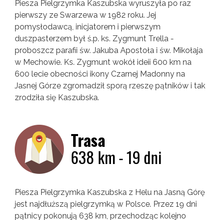
Piesza Pielgrzymka Kaszubska wyruszyła po raz
pierwszy ze Swarzewa w 1982 roku. Jej
pomysłodawcą, inicjatorem i pierwszym
duszpasterzem był ś.p. ks. Zygmunt Trella -
proboszcz parafii św. Jakuba Apostoła i św. Mikołaja
w Mechowie. Ks. Zygmunt wokół ideii 600 km na
600 lecie obecności ikony Czarnej Madonny na
Jasnej Górze zgromadził sporą rzeszę pątników i tak
zrodziła się Kaszubska.
Trasa
638 km - 19 dni
Piesza Pielgrzymka Kaszubska z Helu na Jasną Górę
jest najdłuższą pielgrzymką w Polsce. Przez 19 dni
pątnicy pokonują 638 km, przechodząc kolejno