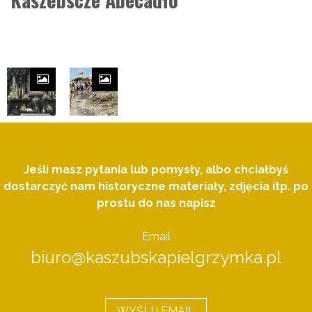
Jeśli masz pytania lub pomysły, albo chciałbyś
dostarczyć nam historyczne materiały, zdjęcia itp. po
prostu do nas napisz
Email
biuro@kaszubskapielgrzymka.pl
WYŚLIJ EMAIL