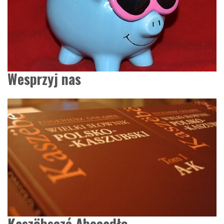
Wesprzyj nas
Kaszëbsczé Abecadło