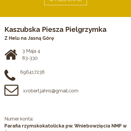
Kaszubska Piesza Pielgrzymka
Z Helu na Jasną Górę
3 Maja 4
83-330
696417236
x.robert.jahns@gmail.com
Numer konta:
Parafia rzymskokatolicka pw. Wniebowzięcia NMP w