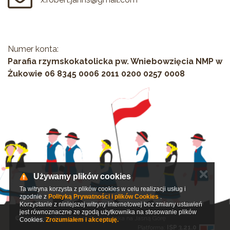
Numer konta:
Parafia rzymskokatolicka pw. Wniebowzięcia NMP w
Żukowie 06 8345 0006 2011 0200 0257 0008
✕
Używamy plików cookies
Ta witryna korzysta z plików cookies w celu realizacji usług i
zgodnie z
Polityką Prywatności i plików Cookies
.
Korzystanie z niniejszej witryny internetowej bez zmiany ustawień
jest równoznaczne ze zgodą użytkownika na stosowanie plików
© 2017 Kaszubska Piesza Pielgrzymka na Jasną Górę
Cookies.
Zrozumiałem i akceptuję.
Platforma:
ISP 3.21.0