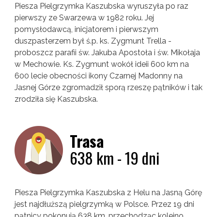
Piesza Pielgrzymka Kaszubska wyruszyła po raz
pierwszy ze Swarzewa w 1982 roku. Jej
pomysłodawcą, inicjatorem i pierwszym
duszpasterzem był ś.p. ks. Zygmunt Trella -
proboszcz parafii św. Jakuba Apostoła i św. Mikołaja
w Mechowie. Ks. Zygmunt wokół ideii 600 km na
600 lecie obecności ikony Czarnej Madonny na
Jasnej Górze zgromadził sporą rzeszę pątników i tak
zrodziła się Kaszubska.
Trasa
638 km - 19 dni
Piesza Pielgrzymka Kaszubska z Helu na Jasną Górę
jest najdłuższą pielgrzymką w Polsce. Przez 19 dni
pątnicy pokonują 638 km, przechodząc kolejno