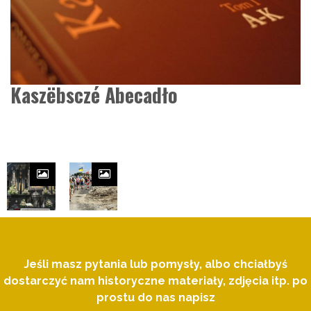
Kaszëbsczé Abecadło
Jeśli masz pytania lub pomysły, albo chciałbyś
dostarczyć nam historyczne materiały, zdjęcia itp. po
prostu do nas napisz