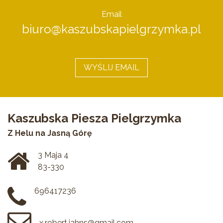
Email
biuro@kaszubskapielgrzymka.pl
WYŚLIJ EMAIL
Kaszubska Piesza Pielgrzymka
Z Helu na Jasną Górę
3 Maja 4
83-330
696417236
x.robert.jahns@gmail.com