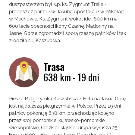
duszpasterzem był ś.p. ks. Zygmunt Trella -
proboszcz parafii św. Jakuba Apostoła i św. Mikołaja
w Mechowie. Ks. Zygmunt wokół ideii 600 km na
600 lecie obecności ikony Czarnej Madonny na
Jasnej Górze zgromadził sporą rzeszę pątników i tak
zrodziła się Kaszubska.
Trasa
638 km - 19 dni
Piesza Pielgrzymka Kaszubska z Helu na Jasną Górę
jest najdłuższą pielgrzymką w Polsce. Przez 19 dni
pątnicy pokonują 638 km, przechodząc kolejno
przez woj. pomorskie, kujawsko-pomorskie,
wielkopolskie, łódzkie i śląskie. Grupa wyrusza 25
lipca o 6:00 z Helu, a na Jasną Górę dociera 12