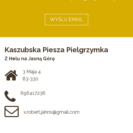
WYŚLIJ EMAIL
Kaszubska Piesza Pielgrzymka
Z Helu na Jasną Górę
3 Maja 4
83-330
696417236
x.robert.jahns@gmail.com