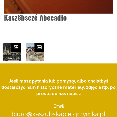
Kaszëbsczé Abecadło
Jeśli masz pytania lub pomysły, albo chciałbyś
dostarczyć nam historyczne materiały, zdjęcia itp. po
prostu do nas napisz
Email
biuro@kaszubskapielgrzymka.pl