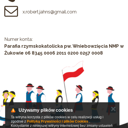
x.robert.jahns@gmail.com
Numer konta:
Parafia rzymskokatolicka pw. Wniebowzięcia NMP w
Żukowie 06 8345 0006 2011 0200 0257 0008
✕
Używamy plików cookies
Ta witryna korzysta z plików cookies w celu realizacji usług i
zgodnie z
Polityką Prywatności i plików Cookies
.
Korzystanie z niniejszej witryny internetowej bez zmiany ustawień