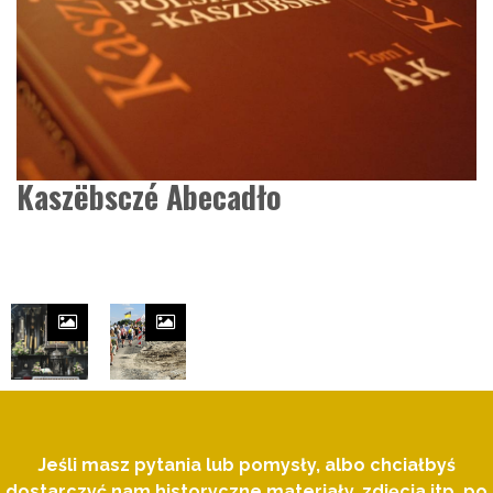
Kaszëbsczé Abecadło
Jeśli masz pytania lub pomysły, albo chciałbyś
dostarczyć nam historyczne materiały, zdjęcia itp. po