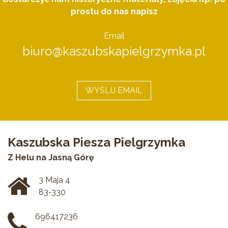
prostu do nas napisz
Email
biuro@kaszubskapielgrzymka.pl
WYŚLIJ EMAIL
Kaszubska Piesza Pielgrzymka
Z Helu na Jasną Górę
3 Maja 4
83-330
696417236