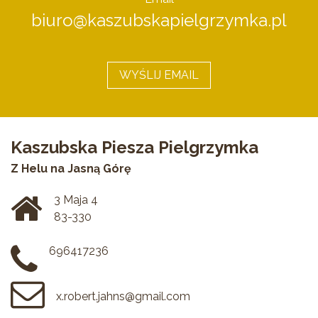
biuro@kaszubskapielgrzymka.pl
WYŚLIJ EMAIL
Kaszubska Piesza Pielgrzymka
Z Helu na Jasną Górę
3 Maja 4
83-330
696417236
x.robert.jahns@gmail.com