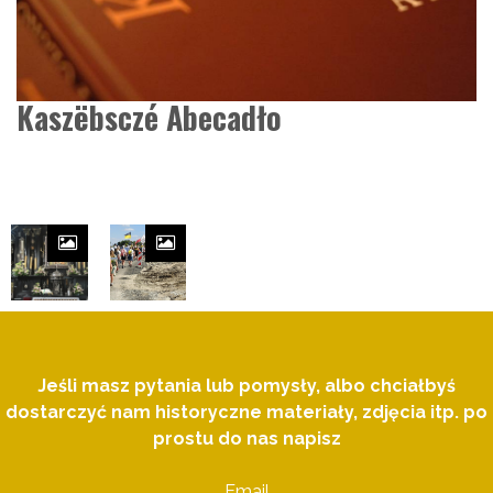
Kaszëbsczé Abecadło
Jeśli masz pytania lub pomysły, albo chciałbyś
dostarczyć nam historyczne materiały, zdjęcia itp. po
prostu do nas napisz
Email