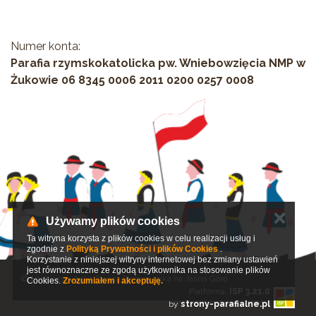
Numer konta:
Parafia rzymskokatolicka pw. Wniebowzięcia NMP w
Żukowie 06 8345 0006 2011 0200 0257 0008
✕
Używamy plików cookies
Ta witryna korzysta z plików cookies w celu realizacji usług i
zgodnie z
Polityką Prywatności i plików Cookies
.
Korzystanie z niniejszej witryny internetowej bez zmiany ustawień
jest równoznaczne ze zgodą użytkownika na stosowanie plików
© 2017 Kaszubska Piesza Pielgrzymka na Jasną Górę
Cookies.
Zrozumiałem i akceptuję.
Platforma:
ISP 3.21.0
by
strony-parafialne.pl