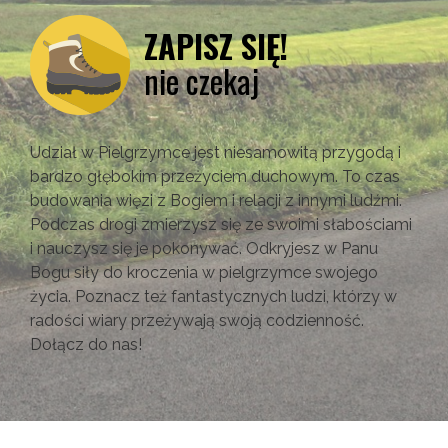
ZAPISZ SIĘ!
nie czekaj
Udział w Pielgrzymce jest niesamowitą przygodą i
bardzo głębokim przeżyciem duchowym. To czas
budowania więzi z Bogiem i relacji z innymi ludźmi.
Podczas drogi zmierzysz się ze swoimi słabościami
i nauczysz się je pokonywać. Odkryjesz w Panu
Bogu siły do kroczenia w pielgrzymce swojego
życia. Poznacz też fantastycznych ludzi, którzy w
radości wiary przeżywają swoją codzienność.
Dołącz do nas!