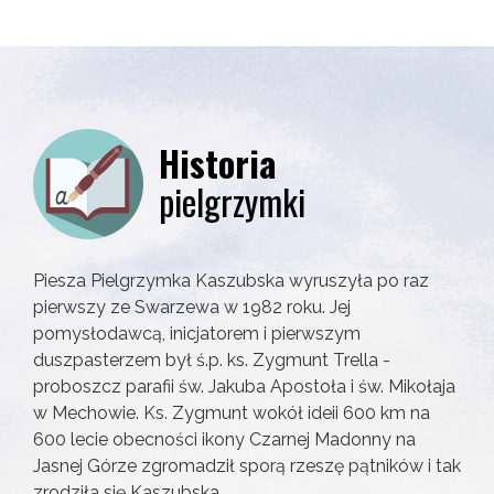
Historia
pielgrzymki
Piesza Pielgrzymka Kaszubska wyruszyła po raz
pierwszy ze Swarzewa w 1982 roku. Jej
pomysłodawcą, inicjatorem i pierwszym
duszpasterzem był ś.p. ks. Zygmunt Trella -
proboszcz parafii św. Jakuba Apostoła i św. Mikołaja
w Mechowie. Ks. Zygmunt wokół ideii 600 km na
600 lecie obecności ikony Czarnej Madonny na
Jasnej Górze zgromadził sporą rzeszę pątników i tak
zrodziła się Kaszubska.