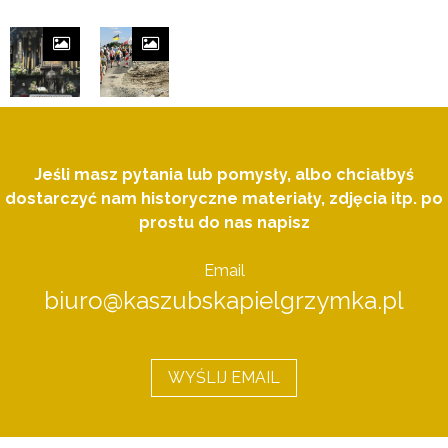
Jeśli masz pytania lub pomysły, albo chciałbyś
dostarczyć nam historyczne materiały, zdjęcia itp. po
prostu do nas napisz
Email
biuro@kaszubskapielgrzymka.pl
WYŚLIJ EMAIL