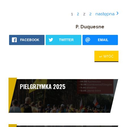
1
2
z
2
następna
P. Duquesne
FACEBOOK
TWITTER
EMAIL
↵ wróć
PIELGRZYMKA 2025