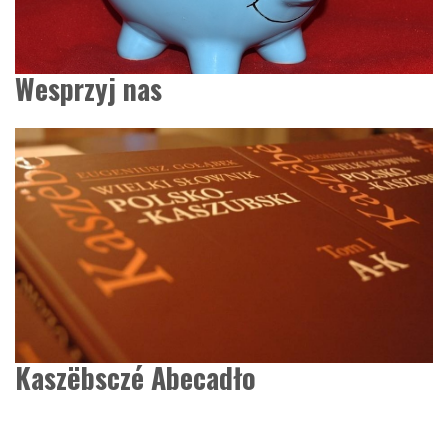
Wesprzyj nas
Kaszëbsczé Abecadło