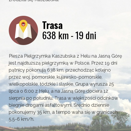
Trasa
638 km - 19 dni
Piesza Pielgrzymka Kaszubska z Helu na Jasną Górę
jest najdłuższą pielgrzymką w Polsce. Przez 19 dni
pątnicy pokonują 638 km, przechodząc kolejno
przez woj. pomorskie, kujawsko-pomorskie,
wielkopolskie, łódzkie i śląskie. Grupa wyrusza 25
lipca o 6:00 z Helu, a na Jasną Górę dociera 12
sierpnia po południu. Trasa w większości odcinków
biegnie drogami asfaltowymi. Średnio dziennie
pokonujemy 35 km, a tempo waha się w granicach
5,5-6 km/h.