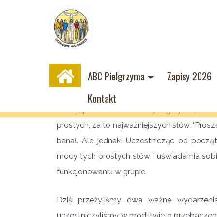
ABC Pielgrzyma
Zapisy 2026
Najważniejsze słowa!
Kontakt
18-sty, przedostatni dzień pielgrzymki, to
prostych, za to najważniejszych słów. "Prosz
banał. Ale jednak! Uczestnicząc od począ
mocy tych prostych słów i uświadamia sobi
funkcjonowaniu w grupie.
Dziś przeżyliśmy dwa ważne wydarzenia
uczestniczyliśmy w modlitwie o przebaczenie