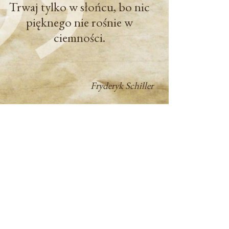
Trwaj tylko w słońcu, bo nic
pięknego nie rośnie w
ciemności.
Fryderyk Schiller