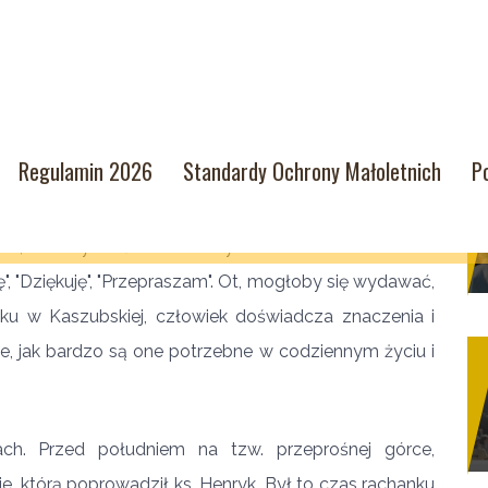
Regulamin 2026
Standardy Ochrony Małoletnich
P
11 sierpnia 2018
 czas, w którym uświadamiamy sobie znaczenie bardzo
ę", "Dziękuję", "Przepraszam". Ot, mogłoby się wydawać,
tku w Kaszubskiej, człowiek doświadcza znaczenia i
e, jak bardzo są one potrzebne w codziennym życiu i
ch. Przed południem na tzw. przeprośnej górce,
, którą poprowadził ks. Henryk. Był to czas rachanku