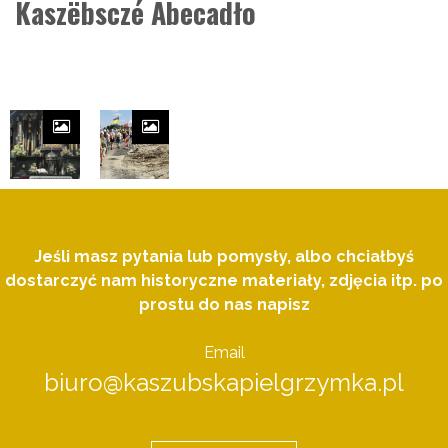
Kaszëbsczé Abecadło
Jeśli masz pytania lub pomysły, albo chciałbyś
dostarczyć nam historyczne materiały, zdjęcia itp. po
prostu do nas napisz
Email
biuro@kaszubskapielgrzymka.pl