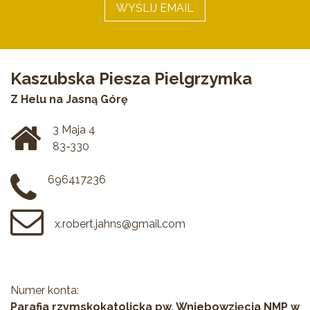
WYŚLIJ EMAIL
Kaszubska Piesza Pielgrzymka
Z Helu na Jasną Górę
3 Maja 4
83-330
696417236
x.robert.jahns@gmail.com
Numer konta:
Parafia rzymskokatolicka pw. Wniebowzięcia NMP w