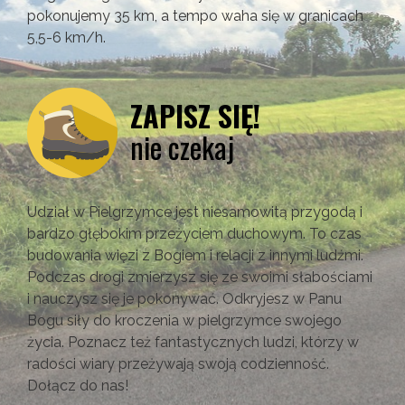
pokonujemy 35 km, a tempo waha się w granicach
5,5-6 km/h.
ZAPISZ SIĘ!
nie czekaj
Udział w Pielgrzymce jest niesamowitą przygodą i
bardzo głębokim przeżyciem duchowym. To czas
budowania więzi z Bogiem i relacji z innymi ludźmi.
Podczas drogi zmierzysz się ze swoimi słabościami
i nauczysz się je pokonywać. Odkryjesz w Panu
Bogu siły do kroczenia w pielgrzymce swojego
życia. Poznacz też fantastycznych ludzi, którzy w
radości wiary przeżywają swoją codzienność.
Dołącz do nas!