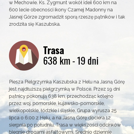
w Mechowie. Ks. Zygmunt wokół ideii 600 km na
600 lecie obecności ikony Czarnej Madonny na
Jasnej Górze zgromadził sporą rzeszę pątników i tak
zrodziła się Kaszubska.
Trasa
638 km - 19 dni
Piesza Pielgrzymka Kaszubska z Helu na Jasną Górę
jest najdłuższą pielgrzymką w Polsce. Przez 19 dni
pątnicy pokonują 638 km, przechodząc kolejno
przez woj. pomorskie, kujawsko-pomorskie,
wielkopolskie, łódzkie i śląskie. Grupa wyrusza 25
lipca o 6:00 z Helu, a na Jasną Górę dociera 12
sierpnia po południu. Trasa w większości odcinków
biegnie drogami asfaltowymi. Średnio dziennie