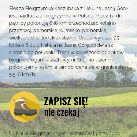
Piesza Pielgrzymka Kaszubska z Helu na Jasną Górę
jest najdłuższą pielgrzymką w Polsce. Przez 19 dni
pątnicy pokonują 638 km, przechodząc kolejno
przez woj. pomorskie, kujawsko-pomorskie,
wielkopolskie, łódzkie i śląskie. Grupa wyrusza 25
lipca o 6:00 z Helu, a na Jasną Górę dociera 12
sierpnia po południu. Trasa w większości odcinków
biegnie drogami asfaltowymi. Średnio dziennie
pokonujemy 35 km, a tempo waha się w granicach
5,5-6 km/h.
ZAPISZ SIĘ!
nie czekaj
Udział w Pielgrzymce jest niesamowitą przygodą i