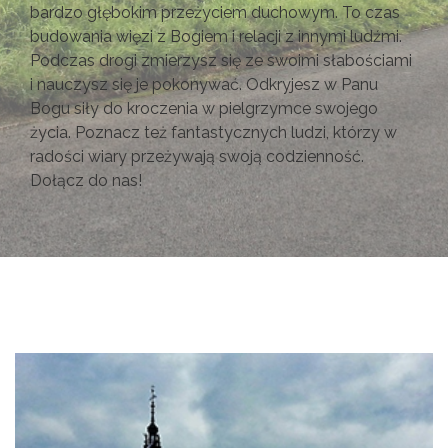
bardzo głębokim przeżyciem duchowym. To czas
budowania więzi z Bogiem i relacji z innymi ludźmi.
Podczas drogi zmierzysz się ze swoimi słabościami
i nauczysz się je pokonywać. Odkryjesz w Panu
Bogu siły do kroczenia w pielgrzymce swojego
życia. Poznacz też fantastycznych ludzi, którzy w
radości wiary przeżywają swoją codzienność.
Dołącz do nas!