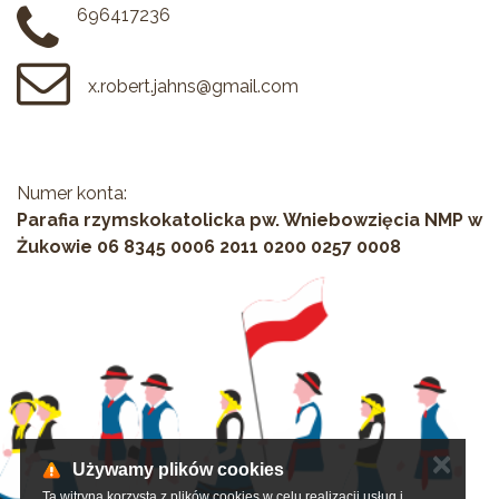
696417236
x.robert.jahns@gmail.com
Numer konta:
Parafia rzymskokatolicka pw. Wniebowzięcia NMP w
Żukowie 06 8345 0006 2011 0200 0257 0008
✕
Używamy plików cookies
Ta witryna korzysta z plików cookies w celu realizacji usług i